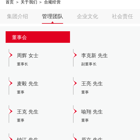
首页 ＞
关于我们
＞
合规经营
集团介绍
管理团队
企业文化
社会责任
董事会
周辉 女士
李克新 先生
董事长
副董事长
麦毅 先生
王亮 先生
董事
董事
王克 先生
喻翔 先生
董事
董事
钟江 先生
原京 先生