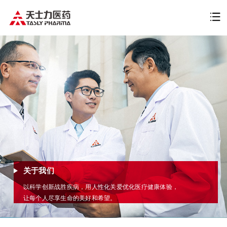
关于我们
以科学创新战胜疾病，用人性化关爱优化医疗健康体验，
让每个人尽享生命的美好和希望。